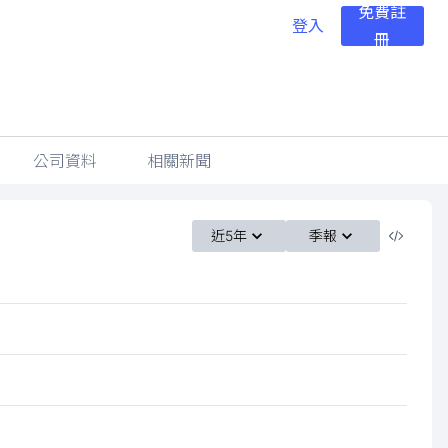
免費註
登入
冊
公司資料
相關新聞
近5年
季報