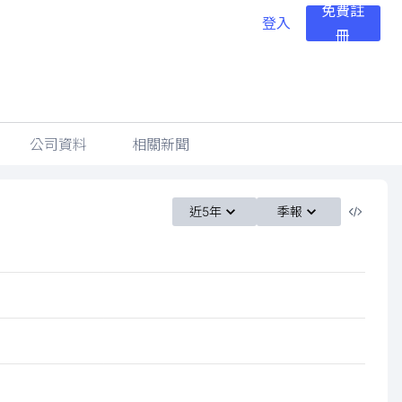
免費註
登入
冊
公司資料
相關新聞
近5年
季報