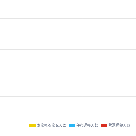
應收帳款收現天數
存貨週轉天數
營運週轉天數