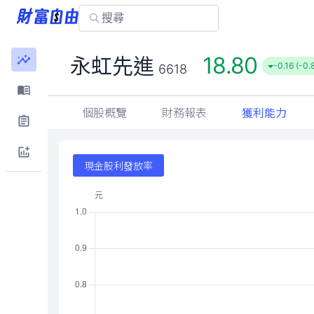
18.80
永虹先進
-0.16 (-0.
6618
個股概覽
財務報表
獲利能力
現金股利發放率