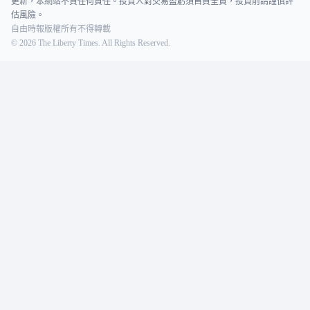
更新，本網站不負任何責任。投資人對交易盈虧須自負全責，投資前請謹慎評
估風險。
自由時報版權所有不得轉載
©
2026
The Liberty Times. All Rights Reserved.