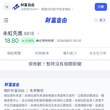
財富自由
永虹先進 6618
打開
18.80
-0.85%
立即使用APP，開啟您的股市智慧導航！
登入
永虹先進
6618
18.80
-0.85%
最近更新時間：
2026/08/07 05:30
個股概覽
財務報表
獲利能力
安全性分析
很抱歉！暫時沒有相關新聞
關於財富自由
免責聲明
|
網站資料來源：本網站資料來源係根據台灣證券交易所、公開資訊觀測站、櫃
檯買賣中心，及台灣經濟新報等機構分析資料之匯整，本網站對投資人買賣不
作任何建議或暗示。本網站資料係完全來自公開資訊，若遇傳輸中斷、延遲及