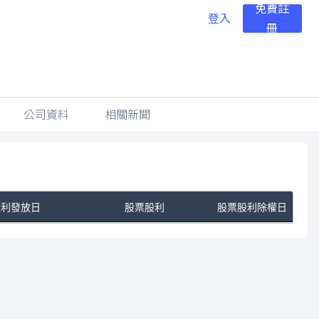
免費註
登入
冊
公司資料
相關新聞
股利發放日
股票股利
股票股利除權日