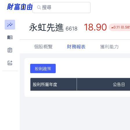
18.90
永虹先進
0.11 (0.58
6618
個股概覽
財務報表
獲利能力
股利政策
股利所屬年度
公告日