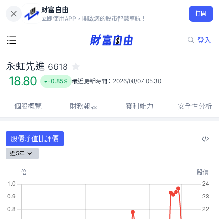
財富自由
永虹先進 6618
打開
18.80
-0.85%
立即使用APP，開啟您的股市智慧導航！
登入
永虹先進
6618
18.80
-0.85%
最近更新時間：
2026/08/07 05:30
個股概覽
財務報表
獲利能力
安全性分析
股價淨值比評價
近5年