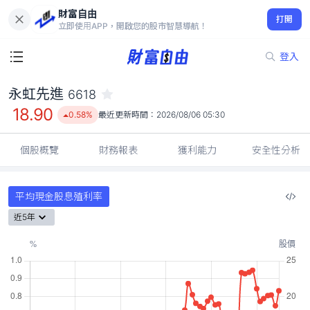
財富自由
永虹先進 6618
打開
18.90
0.58%
立即使用APP，開啟您的股市智慧導航！
登入
永虹先進
6618
18.90
0.58%
最近更新時間：
2026/08/06 05:30
個股概覽
財務報表
獲利能力
安全性分析
平均現金股息殖利率
近5年