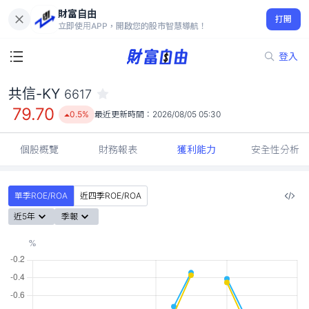
財富自由
共信-KY 6617
打開
79.70
0.5%
立即使用APP，開啟您的股市智慧導航！
登入
共信-KY
6617
79.70
0.5%
最近更新時間：
2026/08/05 05:30
個股概覽
財務報表
獲利能力
安全性分析
單季ROE/ROA
近四季ROE/ROA
近5年
季報