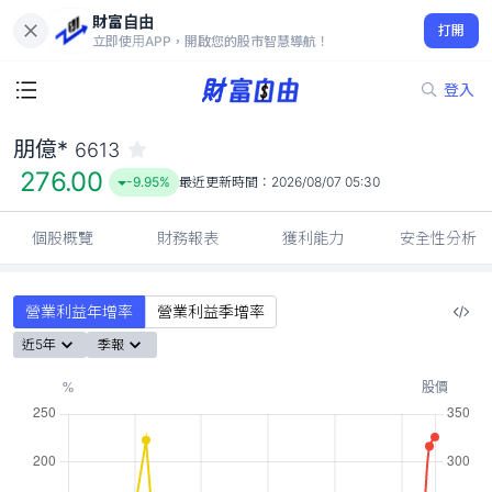
財富自由
朋億* 6613
打開
276.00
-9.95%
立即使用APP，開啟您的股市智慧導航！
登入
朋億*
6613
276.00
-9.95%
最近更新時間：
2026/08/07 05:30
個股概覽
財務報表
獲利能力
安全性分析
營業利益年增率
營業利益季增率
近5年
季報