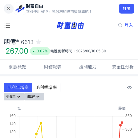
財富自由
朋億* 6613
打開
267.00
-3.07%
立即使用APP，開啟您的股市智慧導航！
登入
朋億*
6613
267.00
-3.07%
最近更新時間：
2026/08/10 05:30
個股概覽
財務報表
獲利能力
安全性分析
毛利年增率
毛利季增率
近5年
季報