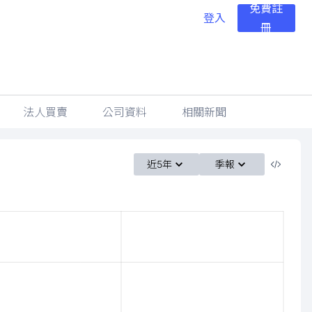
免費註
登入
冊
法人買賣
公司資料
相關新聞
近5年
季報