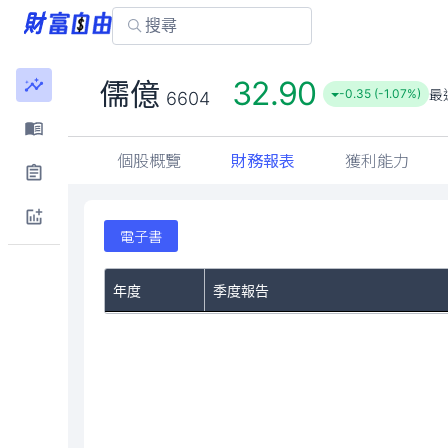
32.90
儒億
最
-0.35 (-1.07%)
6604
個股概覽
財務報表
獲利能力
電子書
年度
季度報告