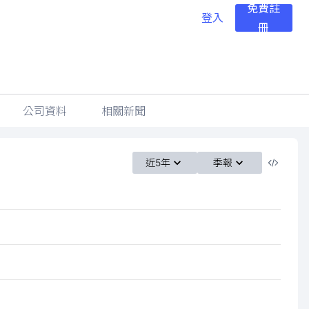
免費註
登入
冊
公司資料
相關新聞
近5年
季報