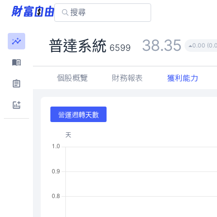
38.35
普達系統
0.00 (0.
6599
個股概覽
財務報表
獲利能力
營運週轉天數