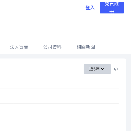
免費註
登入
冊
法人買賣
公司資料
相關新聞
近5年