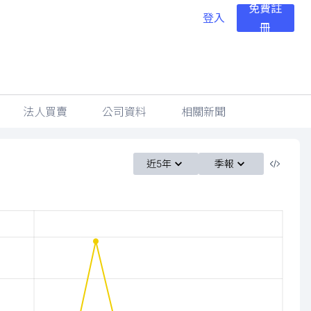
免費註
登入
冊
法人買賣
公司資料
相關新聞
近5年
季報