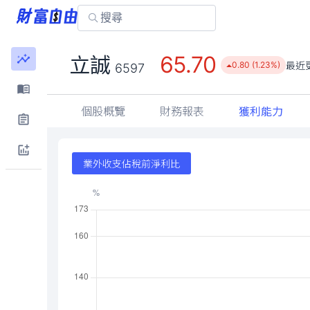
65.70
立誠
最近
0.80 (1.23%)
6597
個股概覽
財務報表
獲利能力
業外收支佔稅前淨利比