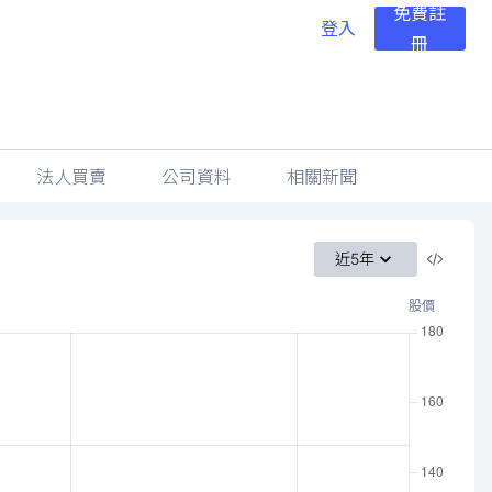
免費註
登入
冊
法人買賣
公司資料
相關新聞
近5年