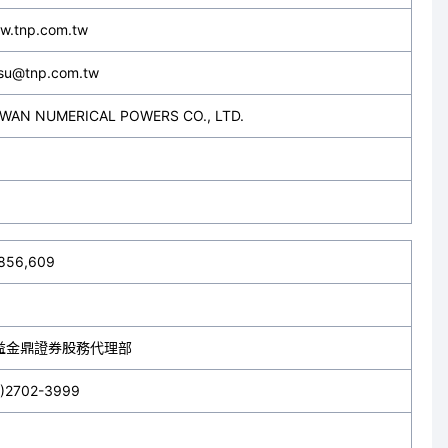
w.tnp.com.tw
su@tnp.com.tw
IWAN NUMERICAL POWERS CO., LTD.
,856,609
益金鼎證券股務代理部
2)2702-3999