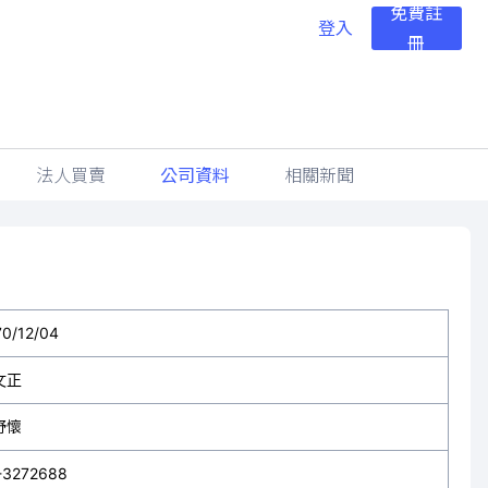
免費註
登入
冊
法人買賣
公司資料
相關新聞
70/12/04
文正
舒懷
-3272688