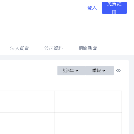
免費註
登入
冊
法人買賣
公司資料
相關新聞
近5年
季報