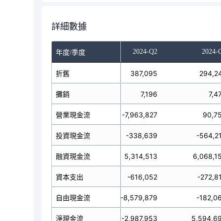
詳細數據
023-Q4
2024-Q1
2024-Q2
2024-
年度/季度
9,387
折舊
383,330
387,095
294,2
9,069
攤銷
6,927
7,196
7,4
79,460
-3,356,509
營業現金流
-7,963,827
90,7
36,501
-1,163,839
投資現金流
-338,639
-564,2
94,293
6,936,895
融資現金流
5,314,513
6,068,1
06,234
資本支出
-666,434
-616,052
-272,8
85,694
-4,022,943
自由現金流
-8,579,879
-182,0
21,668
2,416,547
淨現金流
-2,987,953
5,594,6