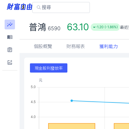
63.10
普鴻
最近
-1.20 (-1.86%)
6590
個股概覽
財務報表
獲利能力
現金股利發放率