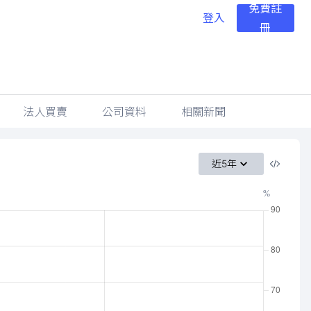
免費註
登入
冊
法人買賣
公司資料
相關新聞
近5年