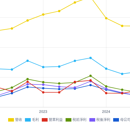
營收
毛利
營業利益
稅前淨利
稅後淨利
母公