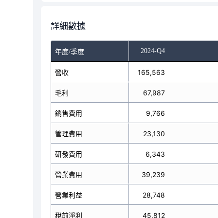
詳細數據
-Q2
2024-Q3
2024-Q4
年度/季度
營收
135,765
165,563
毛利
59,288
67,987
銷售費用
9,512
9,766
管理費用
18,010
23,130
研發費用
4,199
6,343
營業費用
31,721
39,239
營業利益
27,567
28,748
稅前淨利
24,746
45,812