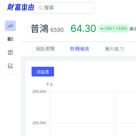
64.30
普鴻
最
-1.00 (-1.53%)
6590
個股概覽
財務報表
獲利能力
損益表