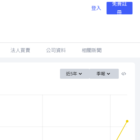
免費註
登入
冊
法人買賣
公司資料
相關新聞
近5年
季報