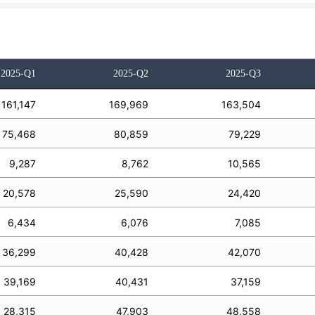
2025-Q1
2025-Q2
2025-Q3
161,147
169,969
163,504
75,468
80,859
79,229
9,287
8,762
10,565
20,578
25,590
24,420
6,434
6,076
7,085
36,299
40,428
42,070
39,169
40,431
37,159
28,315
47,903
48,558