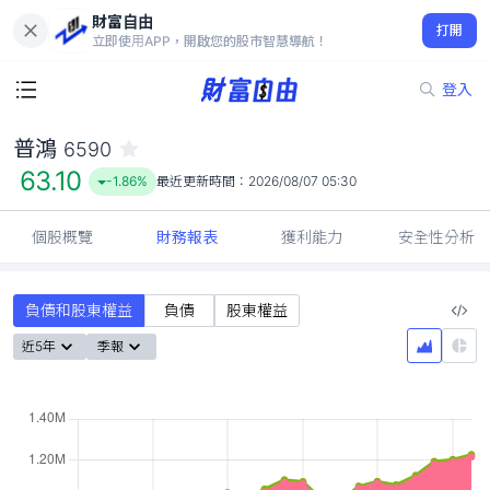
財富自由
普鴻 6590
打開
63.10
-1.86%
立即使用APP，開啟您的股市智慧導航！
登入
普鴻
6590
63.10
-1.86%
最近更新時間：
2026/08/07 05:30
個股概覽
財務報表
獲利能力
安全性分析
負債和股東權益
負債
股東權益
近5年
季報