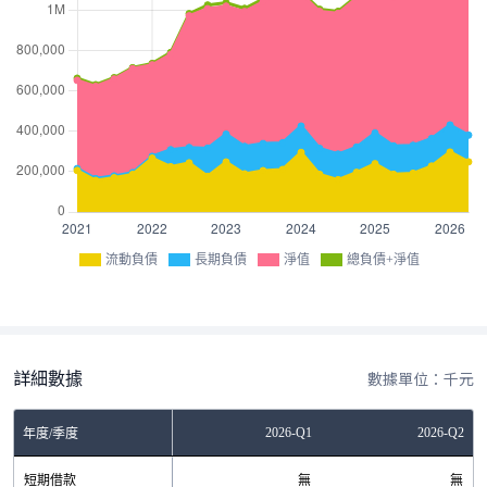
流動負債
長期負債
淨值
總負債+淨值
詳細數據
數據單位：千元
Q3
2025-Q4
2026-Q1
2026-Q2
年度/季度
0
短期借款
無
無
無