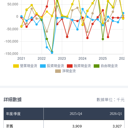
營業現金流
投資現金流
融資現金流
自由現金流
淨現金流
詳細數據
數據單位：千元
Q2
2025-Q3
2025-Q4
2026-Q1
年度/季度
2
折舊
3,597
3,909
3,927