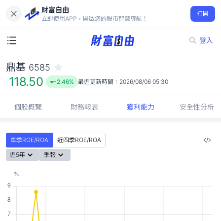
財富自由
鼎基 6585
打開
118.50
-2.46%
立即使用APP，開啟您的股市智慧導航！
登入
鼎基
6585
118.50
-2.46%
最近更新時間：
2026/08/06 05:30
個股概覽
財務報表
獲利能力
安全性分析
單季ROE/ROA
近四季ROE/ROA
近5年
季報