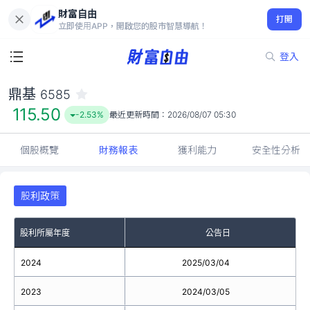
財富自由
鼎基 6585
打開
115.50
-2.53%
立即使用APP，開啟您的股市智慧導航！
登入
鼎基
6585
115.50
-2.53%
最近更新時間：
2026/08/07 05:30
個股概覽
財務報表
獲利能力
安全性分析
股利政策
股利所屬年度
公告日
2024
2025/03/04
2023
2024/03/05
3.