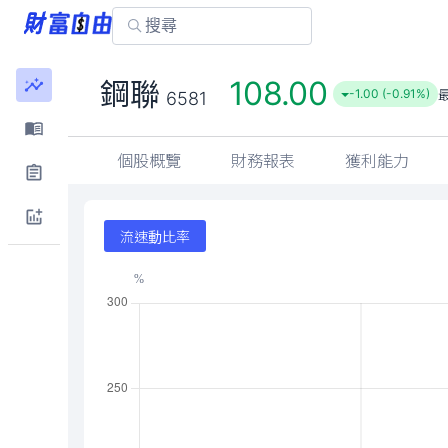
108.00
鋼聯
-1.00 (-0.91%)
6581
個股概覽
財務報表
獲利能力
流速動比率