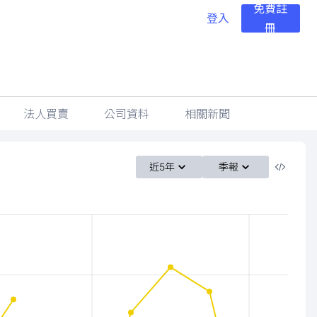
免費註
登入
冊
法人買賣
公司資料
相關新聞
近5年
季報