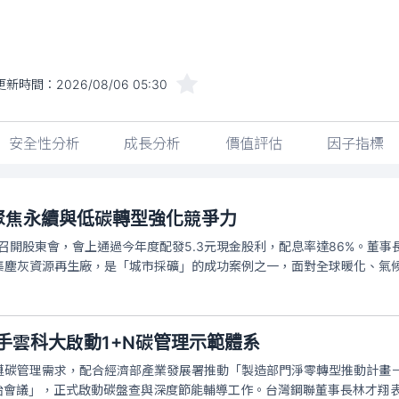
更新時間：
2026/08/06 05:30
安全性分析
成長分析
價值評估
因子指標
 聚焦永續與低碳轉型強化競爭力
召開股東會，會上通過今年度配發5.3元現金股利，配息率達86%。董事長林
集塵灰資源再生廠，是「城市採礦」的成功案例之一，面對全球暖化、氣
手雲科大啟動1+N碳管理示範體系
碳管理需求，配合經濟部產業發展署推動「製造部門淨零轉型推動計畫－1
啟始會議」，正式啟動碳盤查與深度節能輔導工作。台灣鋼聯董事長林才翔