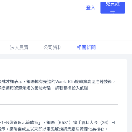
免費註
登入
冊
法人買賣
公司資料
相關新聞
才翔表示，鋼聯擁有先進的Waelz Klin旋轉窯高溫冶煉技術，
候變遷與資源耗竭的嚴峻考驗，鋼聯積極投入低碳
+N碳管理示範體系」，鋼聯（6581）攜手雲科大今（26）日
表示，鋼聯自成立以來即以電弧爐煉鋼集塵灰資源化為核心，