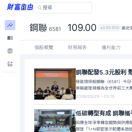
109.00
鋼聯
最近
0.00 (0%)
6581
個股概覽
財務報表
獲利能力
鋼聯配發5.3元股利
綠能環保股鋼聯（6581）今日
單廠處理規模為全世界前三大
2026/05/29・03:15
低碳轉型有成 鋼聯攜
因應全球淨零轉型趨勢與供應鏈
辦理「1+N碳管理示範體系