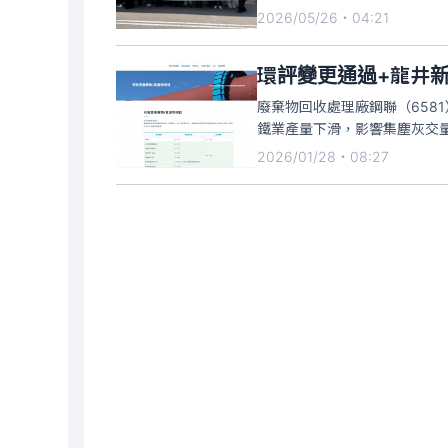
2026/05/26・04:21
環評變更通過+龍井新
廢棄物回收處理廠鋼聯（658
鐵業產量下滑，影響集塵灰交
2026/01/28・08:27