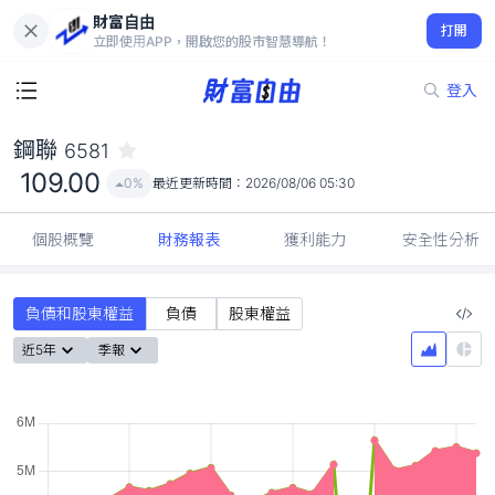
財富自由
鋼聯 6581
打開
109.00
0%
立即使用APP，開啟您的股市智慧導航！
登入
鋼聯
6581
109.00
0%
最近更新時間：
2026/08/06 05:30
個股概覽
財務報表
獲利能力
安全性分析
負債和股東權益
負債
股東權益
近5年
季報