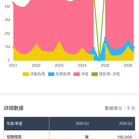
流動負債
長期負債
淨值
總負債+淨值
詳細數據
數據單位：千元
Q3
2025-Q4
2026-Q1
2026-Q2
年度/季度
無
短期借款
無
無
150,000