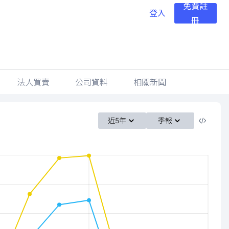
免費註
登入
冊
法人買賣
公司資料
相關新聞
近5年
季報