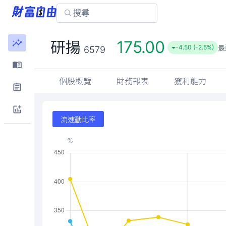
175.00
研揚
最
-4.50 (-2.5%)
6579
個股概覽
財務報表
獲利能力
流速動比率