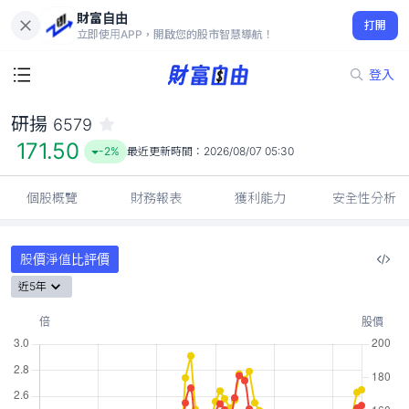
財富自由
研揚 6579
打開
171.50
-2%
立即使用APP，開啟您的股市智慧導航！
登入
研揚
6579
171.50
-2%
最近更新時間：
2026/08/07 05:30
個股概覽
財務報表
獲利能力
安全性分析
股價淨值比評價
近5年