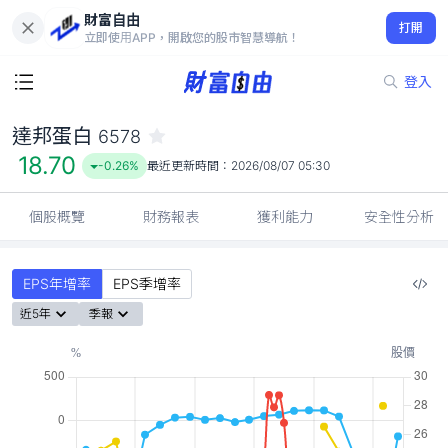
財富自由
達邦蛋白 6578
打開
18.70
-0.26%
立即使用APP，開啟您的股市智慧導航！
登入
達邦蛋白
6578
18.70
-0.26%
最近更新時間：
2026/08/07 05:30
個股概覽
財務報表
獲利能力
安全性分析
EPS年增率
EPS季增率
近5年
季報