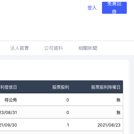
免費註
登入
冊
法人買賣
公司資料
相關新聞
股利發放日
股票股利
股票股利除權日
待公佈
0
無
23/08/31
0
無
21/09/30
1
2021/08/23