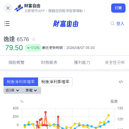
財富自由
逸達 6576
打開
79.50
-1.12%
立即使用APP，開啟您的股市智慧導航！
登入
逸達
6576
79.50
-1.12%
最近更新時間：
2026/08/07 05:30
個股概覽
財務報表
獲利能力
安全性分析
稅後淨利年增率
稅後淨利季增率
近5年
季報