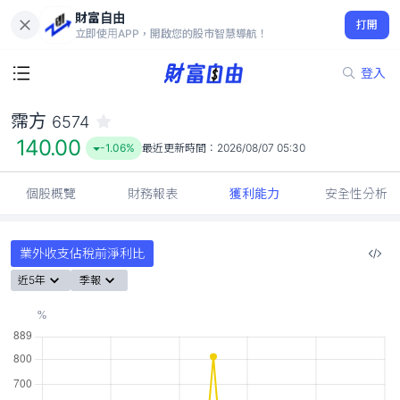
財富自由
霈方 6574
打開
140.00
-1.06%
立即使用APP，開啟您的股市智慧導航！
登入
霈方
6574
140.00
-1.06%
最近更新時間：
2026/08/07 05:30
個股概覽
財務報表
獲利能力
安全性分析
業外收支佔稅前淨利比
近5年
季報