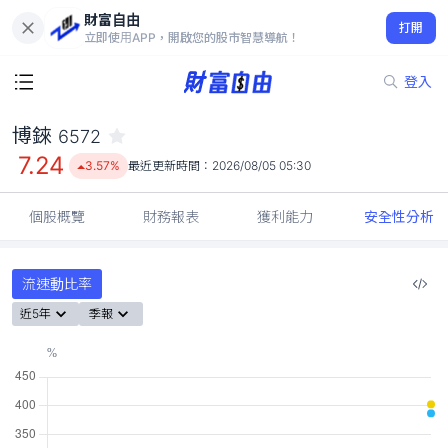
財富自由
博錸 6572
打開
7.24
3.57%
立即使用APP，開啟您的股市智慧導航！
登入
博錸
6572
7.24
3.57%
最近更新時間：
2026/08/05 05:30
個股概覽
財務報表
獲利能力
安全性分析
流速動比率
近5年
季報