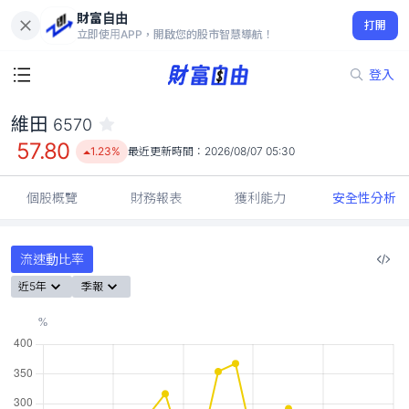
財富自由
維田 6570
打開
57.80
1.23%
立即使用APP，開啟您的股市智慧導航！
登入
維田
6570
57.80
1.23%
最近更新時間：
2026/08/07 05:30
個股概覽
財務報表
獲利能力
安全性分析
流速動比率
近5年
季報