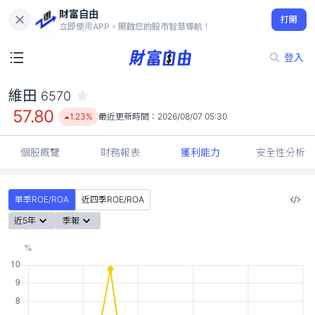
財富自由
維田 6570
打開
57.80
1.23%
立即使用APP，開啟您的股市智慧導航！
登入
維田
6570
57.80
1.23%
最近更新時間：
2026/08/07 05:30
個股概覽
財務報表
獲利能力
安全性分析
單季ROE/ROA
近四季ROE/ROA
近5年
季報