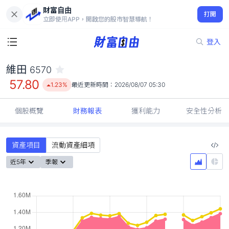
財富自由
維田 6570
打開
57.80
1.23%
立即使用APP，開啟您的股市智慧導航！
登入
維田
6570
57.80
1.23%
最近更新時間：
2026/08/07 05:30
個股概覽
財務報表
獲利能力
安全性分析
資產項目
流動資產細項
近5年
季報