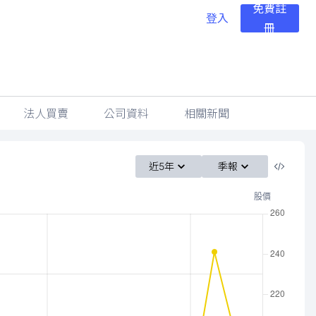
免費註
登入
冊
法人買賣
公司資料
相關新聞
近5年
季報