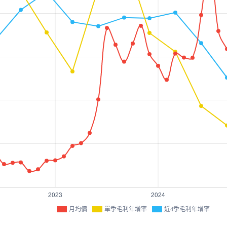
月均價
單季毛利年增率
近4季毛利年增率