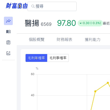
97.80
醫揚
最近
-0.30 (-0.3%)
6569
個股概覽
財務報表
獲利能力
毛利年增率
毛利季增率