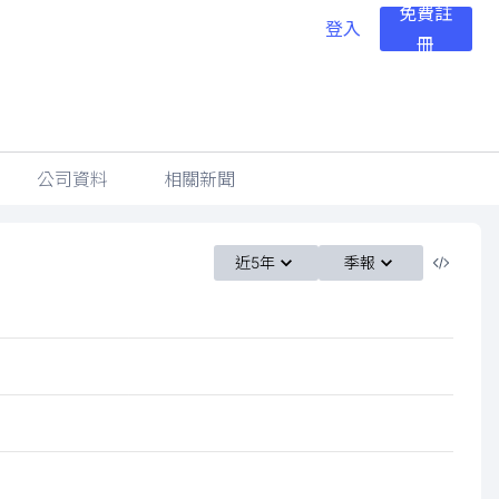
免費註
登入
冊
公司資料
相關新聞
近5年
季報