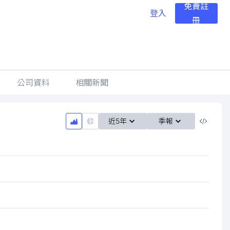
免費註
登入
冊
公司資料
相關新聞
近5年
季報