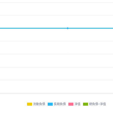
流動負債
長期負債
淨值
總負債+淨值