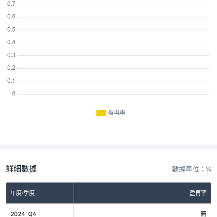
盈再率
詳細數據
數據單位：%
年度/季度
盈再率
2024-Q4
無