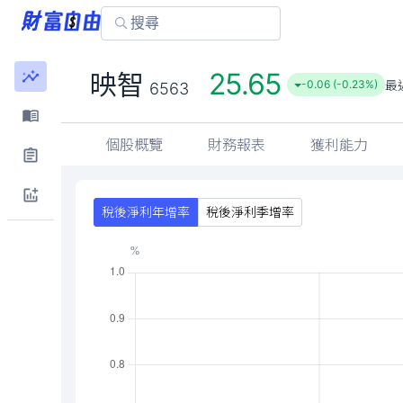
25.65
映智
最
-0.06 (-0.23%)
6563
個股概覽
財務報表
獲利能力
稅後淨利年增率
稅後淨利季增率