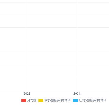
月均價
單季稅後淨利年增率
近4季稅後淨利年增率