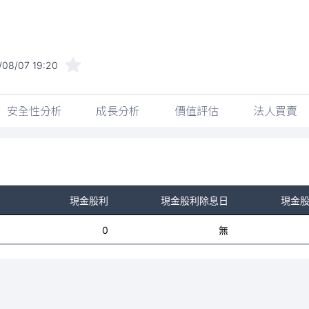
/08/07 19:20
安全性分析
成長分析
價值評估
法人買賣
現金股利
現金股利除息日
現金
0
無