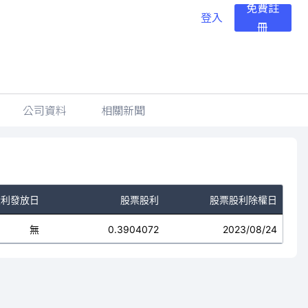
免費註
登入
冊
公司資料
相關新聞
股利發放日
股票股利
股票股利除權日
無
0.3904072
2023/08/24