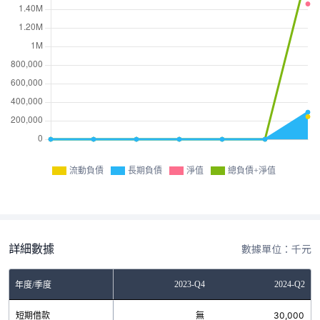
流動負債
長期負債
淨值
總負債+淨值
詳細數據
數據單位：千元
Q4
2023-Q2
2023-Q4
2024-Q2
年度/季度
無
短期借款
無
無
30,000