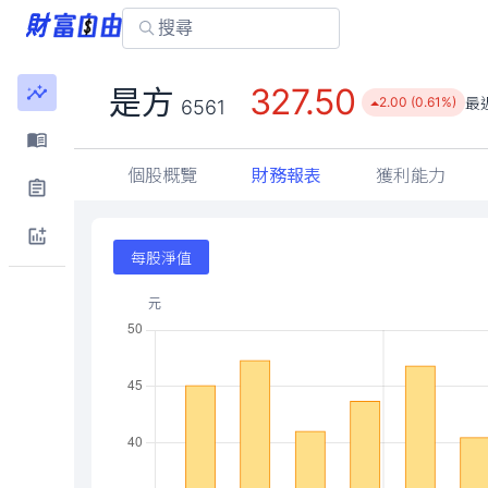
327.50
是方
最
2.00 (0.61%)
6561
個股概覽
財務報表
獲利能力
每股淨值