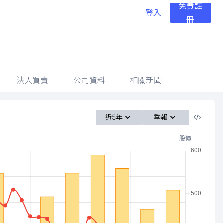
免費註
登入
冊
法人買賣
公司資料
相關新聞
近5年
季報