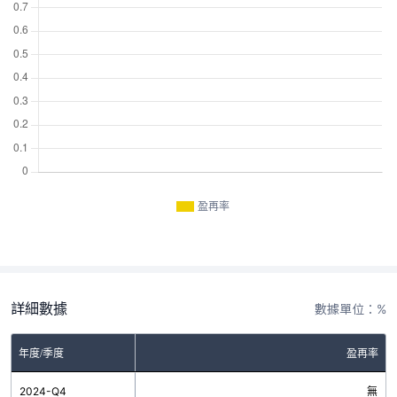
盈再率
詳細數據
數據單位：%
年度/季度
盈再率
2024-Q4
無