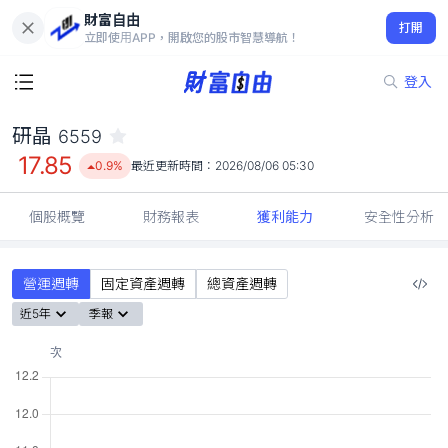
財富自由
研晶 6559
打開
17.85
0.9%
立即使用APP，開啟您的股市智慧導航！
登入
研晶
6559
17.85
0.9%
最近更新時間：
2026/08/06 05:30
個股概覽
財務報表
獲利能力
安全性分析
營運週轉
固定資產週轉
總資產週轉
近5年
季報