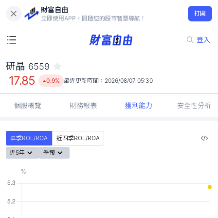
財富自由
研晶 6559
打開
17.85
0.9%
立即使用APP，開啟您的股市智慧導航！
登入
研晶
6559
17.85
0.9%
最近更新時間：
2026/08/07 05:30
個股概覽
財務報表
獲利能力
安全性分析
單季ROE/ROA
近四季ROE/ROA
近5年
季報