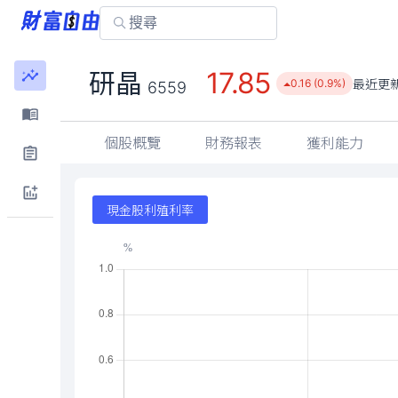
17.85
研晶
最近更
0.16 (0.9%)
6559
個股概覽
財務報表
獲利能力
現金股利殖利率