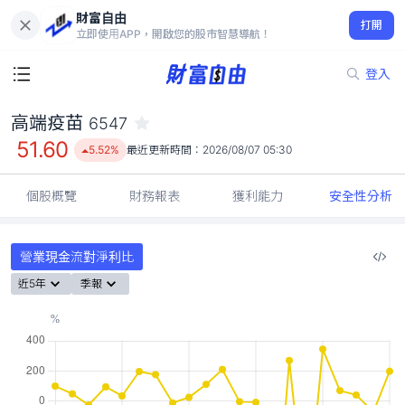
財富自由
高端疫苗 6547
打開
51.60
5.52%
立即使用APP，開啟您的股市智慧導航！
登入
高端疫苗
6547
51.60
5.52%
最近更新時間：
2026/08/07 05:30
個股概覽
財務報表
獲利能力
安全性分析
營業現金流對淨利比
近5年
季報